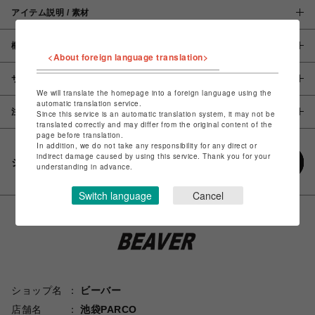
アイテム説明 / 素材
概要
<About foreign language translation>
サイズ
We will translate the homepage into a foreign language using the
automatic translation service.
注意事項
Since this service is an automatic translation system, it may not be
translated correctly and may differ from the original content of the
page before translation.
In addition, we do not take any responsibility for any direct or
indirect damage caused by using this service. Thank you for your
シェアする
understanding in advance.
Switch language
Cancel
ショップ名
ビーバー
店舗名
池袋PARCO