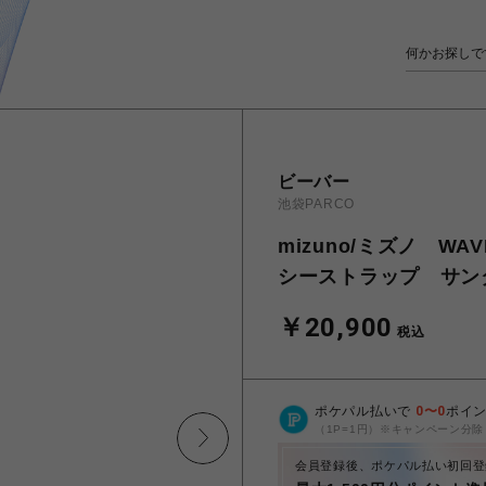
ビーバー
池袋PARCO
mizuno/ミズノ WAV
シーストラップ サン
￥20,900
税込
ポケパル払いで
0
〜
0
ポイ
（1P=1円）※キャンペーン分除
会員登録後、ポケパル払い初回登