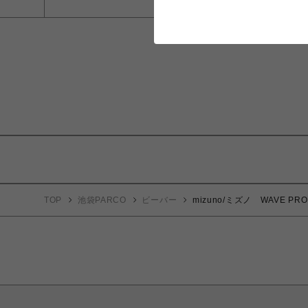
TOP
池袋PARCO
ビーバー
mizuno/ミズノ WAVE 