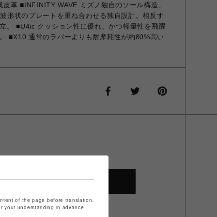
皮革 ■INFINITY WAVE ミズノ独自のソール構造、
下2枚の波形状のプレートを重ね合わせる独自設計。相反す
。 ■U4ic クッション性に優れ、かつ軽量性を飛躍
 ■X10 通常のラバーよりも耐摩耗性が約80%高い
SHOP TOP
ontent of the page before translation.
for your understanding in advance.