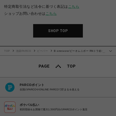
特定商取引法など法令に基づく表記は
こちら
ショップお問い合わせは
こちら
SHOP TOP
TOP
池袋PARCO
ビーバー
B omnivore/ビーオムニボー RNトラ総柄
…
WJQD クルーネックS/S
PARCOポイント
全国のPARCOやONLINE PARCOで貯まる＆使える
ポケパル払い
初回登録＆お買物で最大1,500円分のPARCOポイント進呈