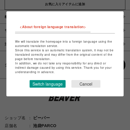
お気に入りアイテムに追加
概要
<About foreign language translation>
サイズ
We will translate the homepage into a foreign language using the
注意事項
automatic translation service.
Since this service is an automatic translation system, it may not be
translated correctly and may differ from the original content of the
page before translation.
In addition, we do not take any responsibility for any direct or
シェアする
indirect damage caused by using this service. Thank you for your
understanding in advance.
Switch language
Cancel
ショップ名
ビーバー
店舗名
池袋PARCO