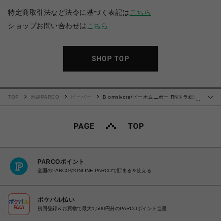
特定商取引法など法令に基づく表記は
こちら
ショップお問い合わせは
こちら
SHOP TOP
TOP
池袋PARCO
ビーバー
B omnivore/ビーオムニボー RNトラ総柄
…
WJQD クルーネックS/S
PARCOポイント
全国のPARCOやONLINE PARCOで貯まる＆使える
ポケパル払い
初回登録＆お買物で最大1,500円分のPARCOポイント進呈