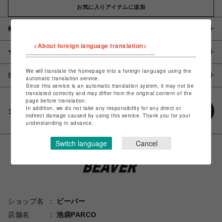
お気に入りアイテムに追加
概要
<About foreign language translation>
サイズ
We will translate the homepage into a foreign language using the
注意事項
automatic translation service.
Since this service is an automatic translation system, it may not be
translated correctly and may differ from the original content of the
page before translation.
In addition, we do not take any responsibility for any direct or
シェアする
indirect damage caused by using this service. Thank you for your
understanding in advance.
Switch language
Cancel
ショップ名
ビーバー
店舗名
池袋PARCO