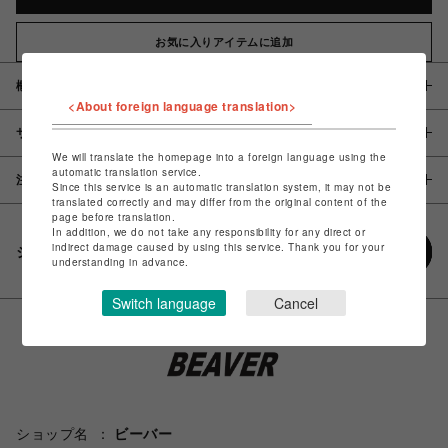
お気に入りアイテムに追加
概要
<About foreign language translation>
サイズ
We will translate the homepage into a foreign language using the
automatic translation service.
注意事項
Since this service is an automatic translation system, it may not be
translated correctly and may differ from the original content of the
page before translation.
In addition, we do not take any responsibility for any direct or
indirect damage caused by using this service. Thank you for your
シェアする
understanding in advance.
Switch language
Cancel
ショップ名
ビーバー