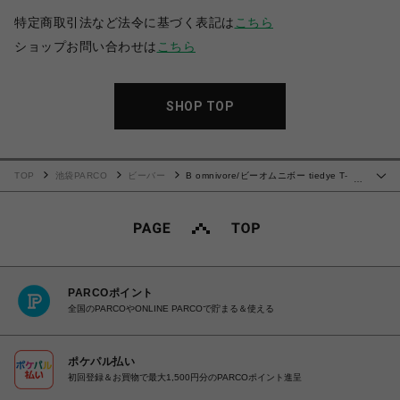
特定商取引法など法令に基づく表記は
こちら
ショップお問い合わせは
こちら
SHOP TOP
TOP
池袋PARCO
ビーバー
B omnivore/ビーオムニボー tiedye T-
…
shirt タイダイティーシャツ
PARCOポイント
全国のPARCOやONLINE PARCOで貯まる＆使える
ポケパル払い
初回登録＆お買物で最大1,500円分のPARCOポイント進呈