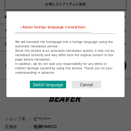
お気に入りアイテムに追加
概要
<About foreign language translation>
サイズ
We will translate the homepage into a foreign language using the
注意事項
automatic translation service.
Since this service is an automatic translation system, it may not be
translated correctly and may differ from the original content of the
page before translation.
In addition, we do not take any responsibility for any direct or
シェアする
indirect damage caused by using this service. Thank you for your
understanding in advance.
Switch language
Cancel
ショップ名
ビーバー
店舗名
池袋PARCO