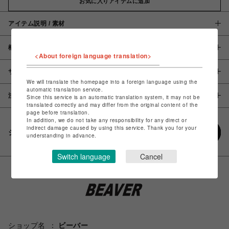
お気に入りアイテムに追加
アイテム説明 / 素材
概要
<About foreign language translation>
サイズ
We will translate the homepage into a foreign language using the
automatic translation service.
注意事項
Since this service is an automatic translation system, it may not be
translated correctly and may differ from the original content of the
page before translation.
In addition, we do not take any responsibility for any direct or
indirect damage caused by using this service. Thank you for your
シェアする
understanding in advance.
Switch language
Cancel
ショップ名
ビーバー