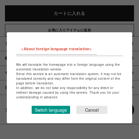
カートに入れる
お気に入りアイテムに追加
アイテム説明 / 素材
<About foreign language translation>
概要
We will translate the homepage into a foreign language using the
automatic translation service.
サイズ
Since this service is an automatic translation system, it may not be
translated correctly and may differ from the original content of the
page before translation.
注意事項
In addition, we do not take any responsibility for any direct or
indirect damage caused by using this service. Thank you for your
understanding in advance.
Switch language
Cancel
シェアする