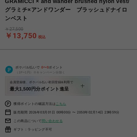
GRAMICCI × and wander brushed nylon vest/
グラミチ×アンドワンダー ブラッシュドナイロ
ンベスト
￥27,500
￥13,750
税込
ポケパル払いで
0
〜
0
ポイント
（1P=1円）※キャンペーン分除く
会員登録後、ポケパル払い初回登録&利用で
最大1,500円分ポイント進呈
獲得ポイントの確認方法は
こちら
販売期間 2026年03月01日 00時00分 〜 2050年02月14日 23時59分
この商品について
問い合わせる
ギフト：ラッピング不可