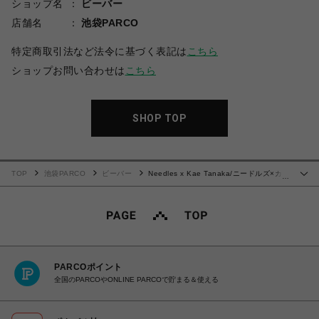
ショップ名
ビーバー
店舗名
池袋PARCO
特定商取引法など法令に基づく表記は
こちら
ショップお問い合わせは
こちら
SHOP TOP
TOP
池袋PARCO
ビーバー
Needles x Kae Tanaka/ニードルズ×カエ
…
タナカ Track Pant - Poly Smooth/トラックパンツ
PARCOポイント
全国のPARCOやONLINE PARCOで貯まる＆使える