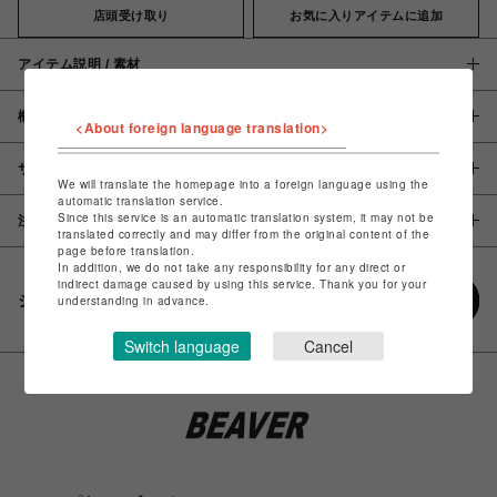
店頭受け取り
お気に入りアイテムに追加
アイテム説明 / 素材
概要
<About foreign language translation>
サイズ
We will translate the homepage into a foreign language using the
automatic translation service.
Since this service is an automatic translation system, it may not be
注意事項
translated correctly and may differ from the original content of the
page before translation.
In addition, we do not take any responsibility for any direct or
indirect damage caused by using this service. Thank you for your
シェアする
understanding in advance.
Switch language
Cancel