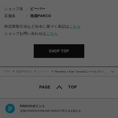
ショップ名
ビーバー
店舗名
池袋PARCO
特定商取引法など法令に基づく表記は
こちら
ショップお問い合わせは
こちら
SHOP TOP
TOP
池袋PARCO
ビーバー
Needles x Kae Tanaka/ニードルズ×カエ
…
タナカ/S/S CREW NECK TEE - POLY JERSEY / KT PAPILLON Tシャツ
PARCOポイント
全国のPARCOやONLINE PARCOで貯まる＆使える