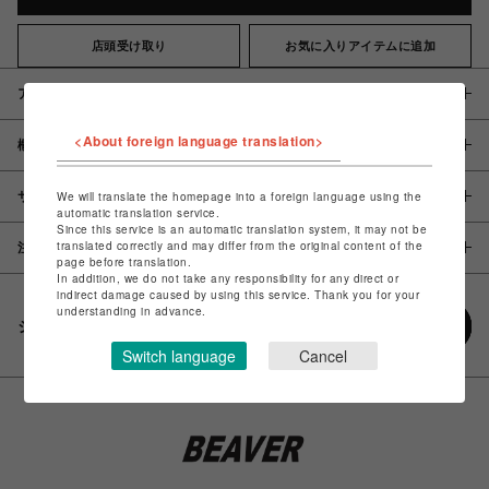
店頭受け取り
お気に入りアイテムに追加
アイテム説明 / 素材
<About foreign language translation>
概要
サイズ
We will translate the homepage into a foreign language using the
automatic translation service.
Since this service is an automatic translation system, it may not be
translated correctly and may differ from the original content of the
注意事項
page before translation.
In addition, we do not take any responsibility for any direct or
indirect damage caused by using this service. Thank you for your
understanding in advance.
シェアする
Switch language
Cancel