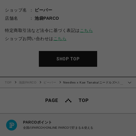
ショップ名
ビーバー
店舗名
池袋PARCO
特定商取引法など法令に基づく表記は
こちら
ショップお問い合わせは
こちら
SHOP TOP
TOP
池袋PARCO
ビーバー
Needles x Kae Tanaka/ニードルズ×カエ
…
タナカ/S/S CREW NECK TEE - POLY JERSEY / KT PAPILLON Tシャツ
PARCOポイント
全国のPARCOやONLINE PARCOで貯まる＆使える