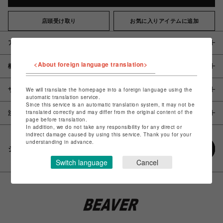
店頭受け取り
お気に入りアイテムに追加
アイテム説明 / 素材
<About foreign language translation>
概要
サイズ
We will translate the homepage into a foreign language using the
automatic translation service.
Since this service is an automatic translation system, it may not be
translated correctly and may differ from the original content of the
注意事項
page before translation.
In addition, we do not take any responsibility for any direct or
indirect damage caused by using this service. Thank you for your
understanding in advance.
シェアする
Switch language
Cancel