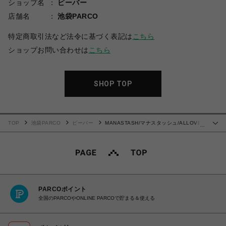
ショップ名
ビーバー
店舗名
池袋PARCO
特定商取引法など法令に基づく表記は
こちら
ショップお問い合わせは
こちら
SHOP TOP
TOP
池袋PARCO
ビーバー
MANASTASH/マナスタッシュ/ALLOVER
…
GRADIENT LOGO TOP Tシャツ
PARCOポイント
全国のPARCOやONLINE PARCOで貯まる＆使える