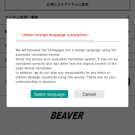
お気に入りアイテムに追加
アイテム説明 / 素材
概要
<About foreign language translation>
サイズ
We will translate the homepage into a foreign language using the
automatic translation service.
Since this service is an automatic translation system, it may not be
注意事項
translated correctly and may differ from the original content of the
page before translation.
In addition, we do not take any responsibility for any direct or
indirect damage caused by using this service. Thank you for your
シェアする
understanding in advance.
Switch language
Cancel