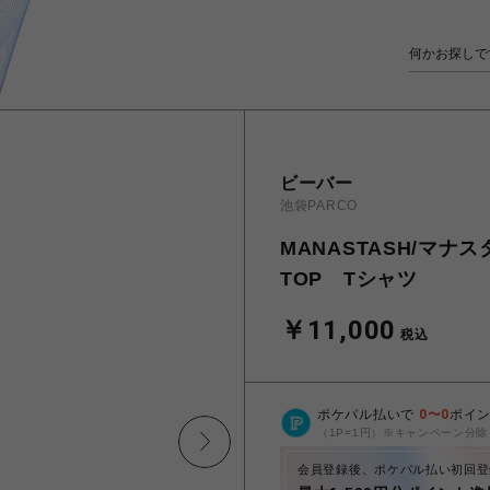
ビーバー
池袋PARCO
MANASTASH/マナスタ
TOP Tシャツ
￥11,000
税込
ポケパル払いで
0
〜
0
ポイ
（1P=1円）※キャンペーン分除
会員登録後、ポケパル払い初回登