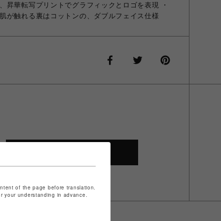
、昇華転写プリントでグラフィックとロゴを表現 ・
肌が触れる裏はコットンの、ダブルフェイス仕様
SHOP TOP
ontent of the page before translation.
for your understanding in advance.