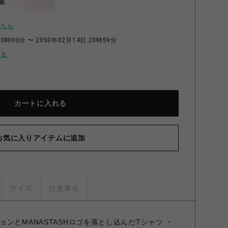
呈
こちら
0時00分 〜 2050年02月14日 23時59分
せる
カートに入れる
お気に入りアイテムに追加
サイズ
注意事項
ンとMANASTASHロゴを落とし込んだTシャツ ・