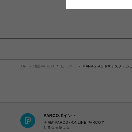
TOP
池袋PARCO
ビーバー
MANASTASH/マナスタッシュ/
PARCOポイント
全国のPARCOやONLINE PARCOで
貯まる＆使える