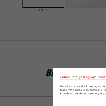
グリーン
<About foreign language trans
We will translate the homepage into 
Since this service is an automatic tr
In addition, we do not take any resp