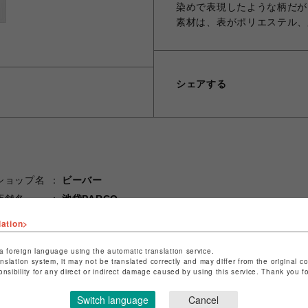
染めで表現したような柄だが
素材は、表がポリエステル、
シェアする
ショップ名
ビーバー
店舗名
池袋PARCO
lation>
特定商取引法など法令に基づく表記は
こちら
ショップお問い合わせは
こちら
a foreign language using the automatic translation service.
anslation system, it may not be translated correctly and may differ from the original c
onsibility for any direct or indirect damage caused by using this service. Thank you 
Switch language
Cancel