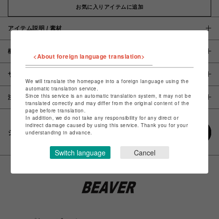
お気に入りアイテムに追加
アイテム説明 / 素材
概要
<About foreign language translation>
サイズ
We will translate the homepage into a foreign language using the
automatic translation service.
Since this service is an automatic translation system, it may not be
注意事項
translated correctly and may differ from the original content of the
page before translation.
In addition, we do not take any responsibility for any direct or
indirect damage caused by using this service. Thank you for your
シェアする
understanding in advance.
Switch language
Cancel