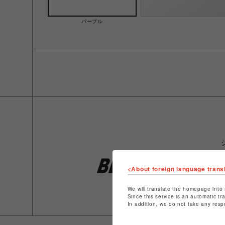
パープル
<About foreign language trans
We will translate the homepage into 
Since this service is an automatic tr
In addition, we do not take any resp