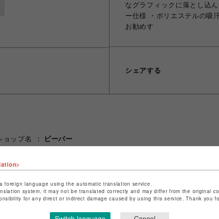
なグラフィックに落とし込ん
ー仕様 ・ポリエステルの吸
お勧めす
シェアする
ショップ名
ビーバー
店舗名
池袋PARCO
lation>
特定商取引法など法令に基づく表記は
こちら
a foreign language using the automatic translation service.
ショップお問い合わせは
こちら
anslation system, it may not be translated correctly and may differ from the original c
onsibility for any direct or indirect damage caused by using this service. Thank you 
Switch language
Cancel