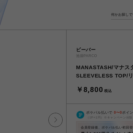
ビーバー
池袋PARCO
MANASTASH/マナスタッ
SLEEVELESS T
￥8,800
税込
ポケパル払いで
0
〜
0
ポイ
（1P=1円）※キャンペーン分除
会員登録後、ポケパル払い初回登