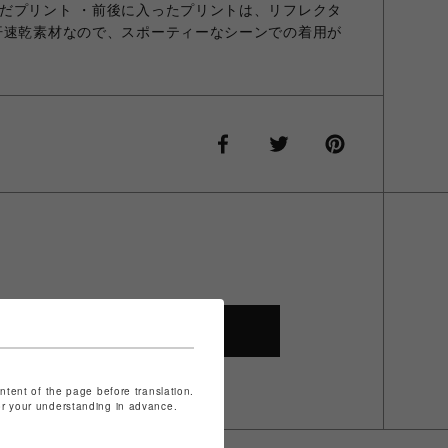
だプリント ・前後に入ったプリントは、リフレクタ
汗速乾素材なので、スポーティーなシーンでの着用が
SHOP TOP
ontent of the page before translation.
for your understanding in advance.