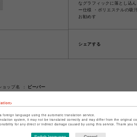
なグラフィックに落とし込ん
ー仕様 ・ポリエステルの吸
お勧めす
シェアする
ショップ名
ビーバー
店舗名
池袋PARCO
lation>
特定商取引法など法令に基づく表記は
こちら
a foreign language using the automatic translation service.
ショップお問い合わせは
こちら
anslation system, it may not be translated correctly and may differ from the original c
onsibility for any direct or indirect damage caused by using this service. Thank you 
Switch language
Cancel