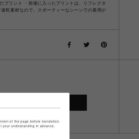
だプリント ・前後に入ったプリントは、リフレクタ
汗速乾素材なので、スポーティーなシーンでの着用が
SHOP TOP
ontent of the page before translation.
for your understanding in advance.