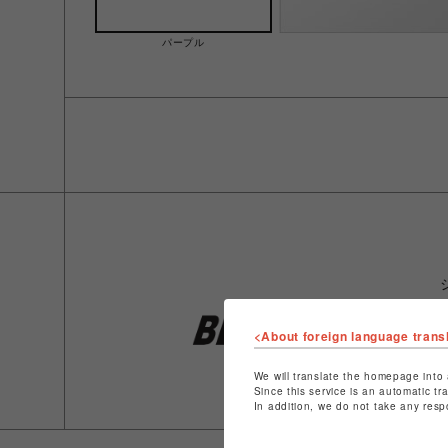
パープル
<About foreign language trans
We will translate the homepage into 
Since this service is an automatic tr
In addition, we do not take any resp