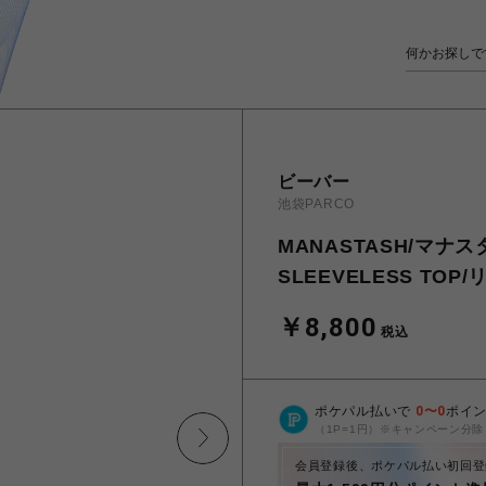
ビーバー
池袋PARCO
MANASTASH/マナスタッ
SLEEVELESS T
￥8,800
税込
ポケパル払いで
0
〜
0
ポイ
（1P=1円）※キャンペーン分除
会員登録後、ポケパル払い初回登