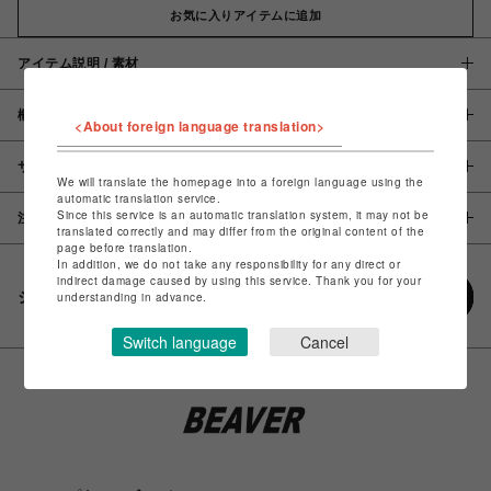
お気に入りアイテムに追加
アイテム説明 / 素材
概要
<About foreign language translation>
サイズ
We will translate the homepage into a foreign language using the
automatic translation service.
Since this service is an automatic translation system, it may not be
注意事項
translated correctly and may differ from the original content of the
page before translation.
In addition, we do not take any responsibility for any direct or
indirect damage caused by using this service. Thank you for your
シェアする
understanding in advance.
Switch language
Cancel