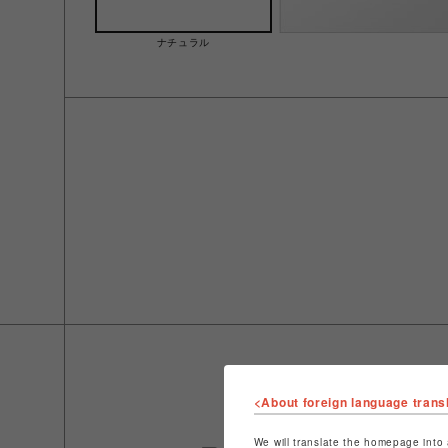
ナチュラル
<About foreign language trans
We will translate the homepage into 