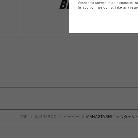
Since this service is an automatic tr
In addition, we do not take any resp
TOP
池袋PARCO
ビーバー
MANASTASH/マナスタッシュ