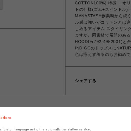
COTTON100%) 特徴
トの仕様(ゴム+スピンドル)、
MANASTASH創業時から
ル感は強いがコットンとは違
しめるアイテム スタイリン
ますが、同素材で展開のあるCHILL
HOODIE(792-49520
INDIGOのトップスにNAT
色は揃えず着るのもお勧めで
シェアする
lation>
ショップ名
ビーバー
a foreign language using the automatic translation service.
店舗名
池袋PARCO