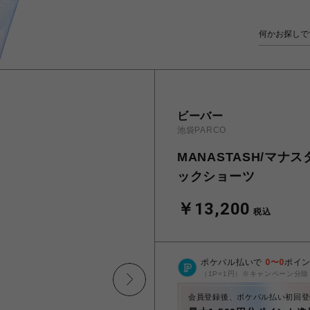
ビーバー
池袋PARCO
MANASTASH/マナスタ
ックショーツ
￥13,200
税込
ポケパル払いで
0
〜
0
ポイ
（1P=1円）※キャンペーン分除
会員登録後、ポケパル払い初回登