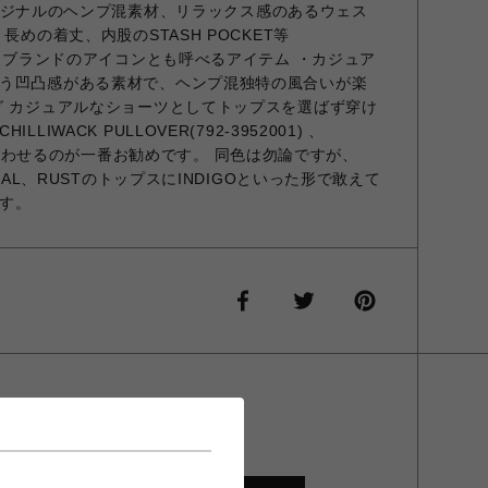
 ・オリジナルのヘンプ混素材、リラックス感のあるウェス
長めの着丈、内股のSTASH POCKET等
続くブランドのアイコンとも呼べるアイテム ・カジュア
う凹凸感がある素材で、ヘンプ混独特の風合いが楽
グ カジュアルなショーツとしてトップスを選ばず穿け
IWACK PULLOVER(792-3952001) 、
01)と合わせるのが一番お勧めです。 同色は勿論ですが、
URAL、RUSTのトップスにINDIGOといった形で敢えて
す。