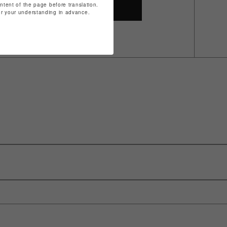
ontent of the page before translation.
SHOP TOP
for your understanding in advance.