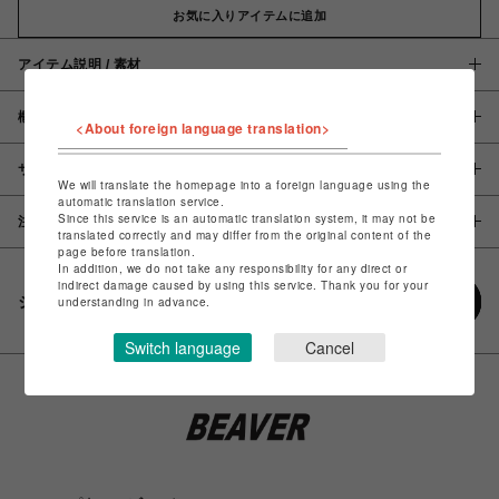
お気に入りアイテムに追加
アイテム説明 / 素材
概要
<About foreign language translation>
サイズ
We will translate the homepage into a foreign language using the
automatic translation service.
Since this service is an automatic translation system, it may not be
注意事項
translated correctly and may differ from the original content of the
page before translation.
In addition, we do not take any responsibility for any direct or
indirect damage caused by using this service. Thank you for your
シェアする
understanding in advance.
Switch language
Cancel