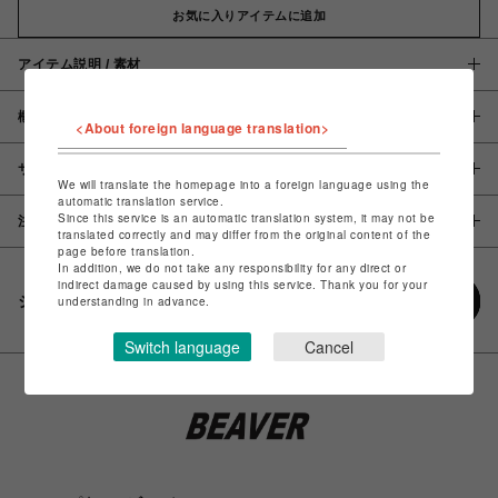
お気に入りアイテムに追加
アイテム説明 / 素材
概要
<About foreign language translation>
サイズ
We will translate the homepage into a foreign language using the
automatic translation service.
Since this service is an automatic translation system, it may not be
注意事項
translated correctly and may differ from the original content of the
page before translation.
In addition, we do not take any responsibility for any direct or
indirect damage caused by using this service. Thank you for your
シェアする
understanding in advance.
Switch language
Cancel