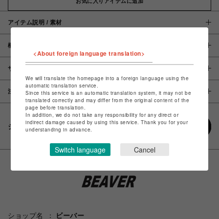
お気に入りアイテムに追加
アイテム説明 / 素材
概要
<About foreign language translation>
サイズ
We will translate the homepage into a foreign language using the
automatic translation service.
注意事項
Since this service is an automatic translation system, it may not be
translated correctly and may differ from the original content of the
page before translation.
In addition, we do not take any responsibility for any direct or
indirect damage caused by using this service. Thank you for your
シェアする
understanding in advance.
Switch language
Cancel
ショップ名
ビーバー