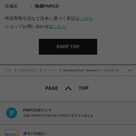
店舗名
池袋PARCO
特定商取引法など法令に基づく表記は
こちら
ショップお問い合わせは
こちら
SHOP TOP
TOP
池袋PARCO
ビーバー
Needles×Kae Tanaka/ニードルズ×カエ
…
タナカ/ Watch Cap - KT Eyes Emb.
PARCOポイント
全国のPARCOやONLINE PARCOで貯まる＆使える
ポケパル払い