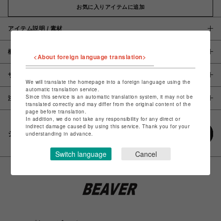
お気に入りアイテムに追加
アイテム説明 / 素材
概要
<About foreign language translation>
サイズ
We will translate the homepage into a foreign language using the
automatic translation service.
Since this service is an automatic translation system, it may not be
注意事項
translated correctly and may differ from the original content of the
page before translation.
In addition, we do not take any responsibility for any direct or
indirect damage caused by using this service. Thank you for your
シェアする
understanding in advance.
Switch language
Cancel