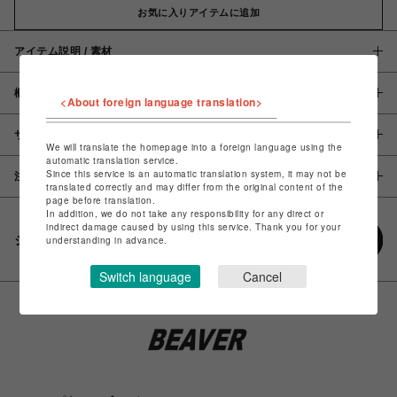
お気に入りアイテムに追加
アイテム説明 / 素材
概要
<About foreign language translation>
サイズ
We will translate the homepage into a foreign language using the
automatic translation service.
Since this service is an automatic translation system, it may not be
注意事項
translated correctly and may differ from the original content of the
page before translation.
In addition, we do not take any responsibility for any direct or
indirect damage caused by using this service. Thank you for your
シェアする
understanding in advance.
Switch language
Cancel