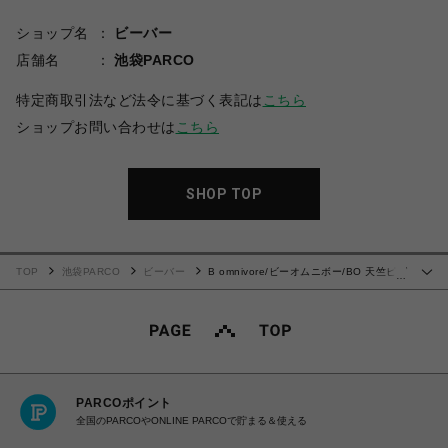
ショップ名
ビーバー
店舗名
池袋PARCO
特定商取引法など法令に基づく表記は
こちら
ショップお問い合わせは
こちら
SHOP TOP
TOP
池袋PARCO
ビーバー
B omnivore/ビーオムニボー/BO 天竺ピグ
…
メント ワンポイント トラ刺繍 SS Tシャツ 刺繍 虎 ビール
PARCOポイント
全国のPARCOやONLINE PARCOで貯まる＆使える