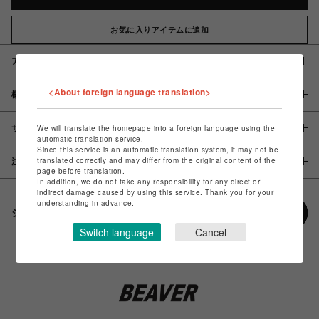
お気に入りアイテムに追加
アイテム説明 / 素材
<About foreign language translation>
概要
サイズ
We will translate the homepage into a foreign language using the
automatic translation service.
Since this service is an automatic translation system, it may not be
translated correctly and may differ from the original content of the
注意事項
page before translation.
In addition, we do not take any responsibility for any direct or
indirect damage caused by using this service. Thank you for your
understanding in advance.
シェアする
Switch language
Cancel