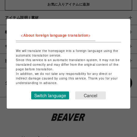
お気に入りアイテムに追加
アイテム説明 / 素材
概要
<About foreign language translation>
サイズ
We will translate the homepage into a foreign language using the
automatic translation service.
Since this service is an automatic translation system, it may not be
注意事項
translated correctly and may differ from the original content of the
page before translation.
In addition, we do not take any responsibility for any direct or
indirect damage caused by using this service. Thank you for your
シェアする
understanding in advance.
Switch language
Cancel