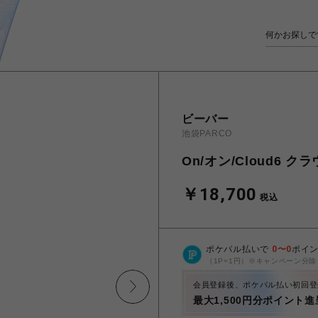
ビーバー
池袋PARCO
On/オン/Cloud6 ク
￥18,700
税込
ポケパル払いで
0
〜
0
ポイ
（1P=1円）※キャンペーン分除
会員登録後、ポケパル払い初回登
最大1,500円分ポイント進