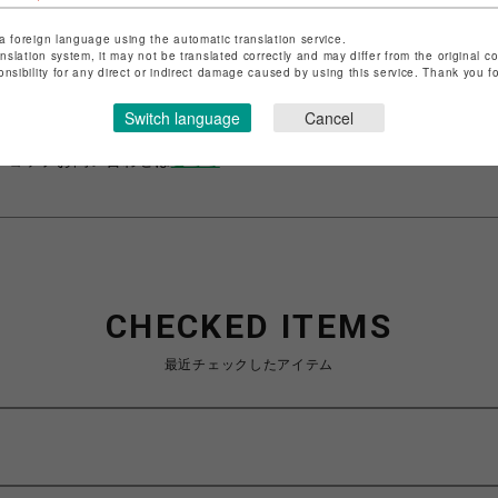
a foreign language using the automatic translation service.
ショップ名
ビーバー
anslation system, it may not be translated correctly and may differ from the original c
onsibility for any direct or indirect damage caused by using this service. Thank you 
店舗名
池袋PARCO
Switch language
Cancel
特定商取引法など法令に基づく表記は
こちら
ショップお問い合わせは
こちら
CHECKED ITEMS
最近チェックしたアイテム