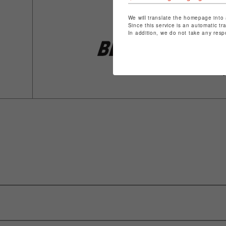
We will translate the homepage into 
Since this service is an automatic tr
In addition, we do not take any resp