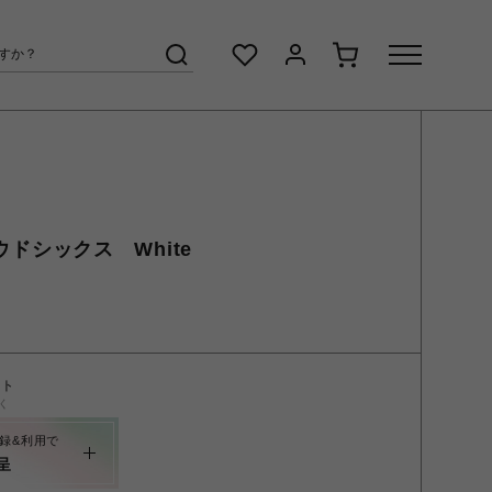
ラウドシックス White
ント
く
録&利用で
呈