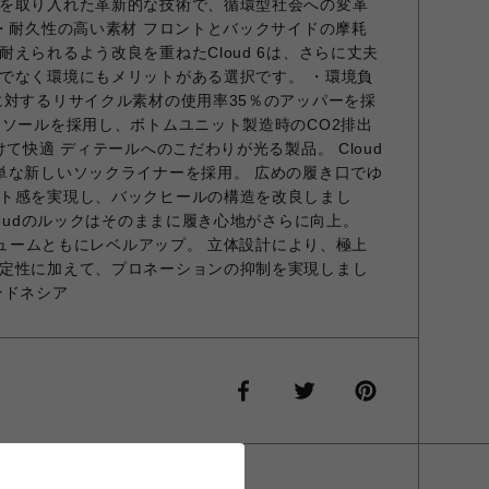
を取り入れた革新的な技術で、循環型社会への変革
 ・耐久性の高い素材 フロントとバックサイドの摩耗
えられるよう改良を重ねたCloud 6は、さらに丈夫
でなく環境にもメリットがある選択です。 ・環境負
に対するリサイクル素材の使用率35％のアッパーを採
ドソールを採用し、ボトムユニット製造時のCO2排出
けて快適 ディテールへのこだわりが光る製品。 Cloud
単な新しいソックライナーを採用。 広めの履き口でゆ
ト感を実現し、バックヒールの構造を改良しまし
loudのルックはそのままに履き心地がさらに向上。
ボリュームともにレベルアップ。 立体設計により、極上
定性に加えて、プロネーションの抑制を実現しまし
ンドネシア