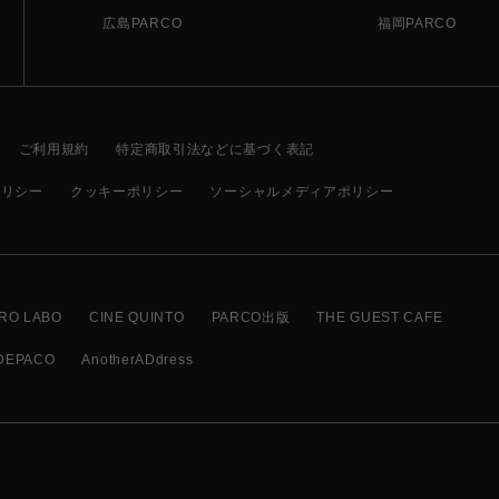
広島PARCO
福岡PARCO
ご利用規約
特定商取引法などに基づく表記
ポリシー
クッキーポリシー
ソーシャルメディアポリシー
RO LABO
CINE QUINTO
PARCO出版
THE GUEST CAFE
DEPACO
AnotherADdress