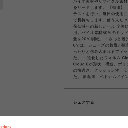
バイオ素材やリサイクル素材
をリードします。 【特徴】
テストを行い、毎日の使用に耐
で長持ちします。使う人だけ
荷低減への新しい一歩 全体
用。バイオ素材50％のミッ
量を20％削減。 ・さっと履
6では、シューズの着脱が簡
ったりと包み込まれるフィッ
た。 ・進化したフォルム C
Cloud 6が形状、構造、
の快適さ、クッション性、安
た。 原産国 ベトナム／イ
シェアする
lation>