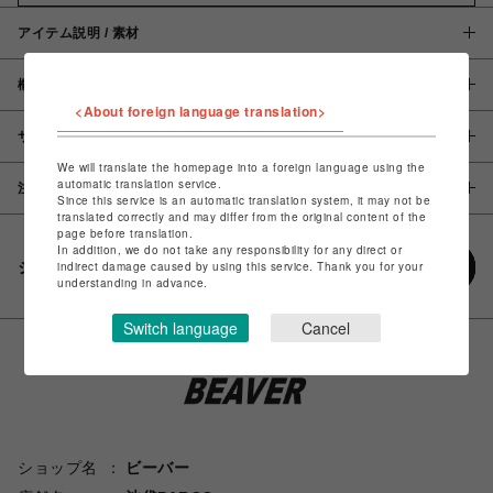
アイテム説明 / 素材
概要
<About foreign language translation>
サイズ
We will translate the homepage into a foreign language using the
automatic translation service.
注意事項
Since this service is an automatic translation system, it may not be
translated correctly and may differ from the original content of the
page before translation.
In addition, we do not take any responsibility for any direct or
シェアする
indirect damage caused by using this service. Thank you for your
understanding in advance.
Switch language
Cancel
ショップ名
ビーバー