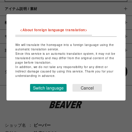
アイテム説明 / 素材
概要
<About foreign language translation>
サイズ
We will translate the homepage into a foreign language using the
automatic translation service.
注意事項
Since this service is an automatic translation system, it may not be
translated correctly and may differ from the original content of the
page before translation.
In addition, we do not take any responsibility for any direct or
シェアする
indirect damage caused by using this service. Thank you for your
understanding in advance.
Switch language
Cancel
ショップ名
ビーバー