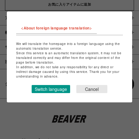
お気に入りアイテムに追加
アイテム説明 / 素材
<About foreign language translation>
概要
We will translate the homepage into a foreign language using the
サイズ
automatic translation service.
Since this service is an automatic translation system, it may not be
translated correctly and may differ from the original content of the
注意事項
page before translation.
In addition, we do not take any responsibility for any direct or
indirect damage caused by using this service. Thank you for your
understanding in advance.
シェアする
Switch language
Cancel