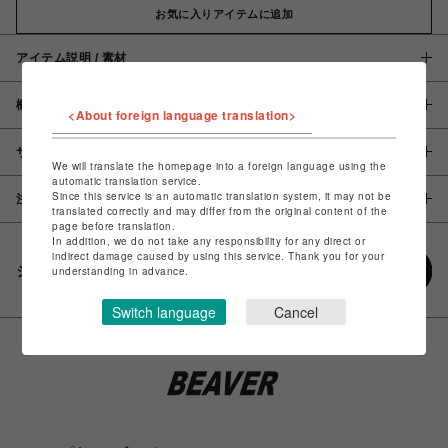
お気に入りアイテムに追加
アイテム説明 / 素材
概要
<About foreign language translation>
サイズ
We will translate the homepage into a foreign language using the
automatic translation service.
Since this service is an automatic translation system, it may not be
注意事項
translated correctly and may differ from the original content of the
page before translation.
In addition, we do not take any responsibility for any direct or
indirect damage caused by using this service. Thank you for your
シェアする
understanding in advance.
Switch language
Cancel