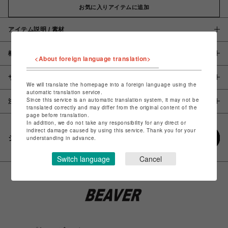
お気に入りアイテムに追加
アイテム説明 / 素材
概要
<About foreign language translation>
サイズ
We will translate the homepage into a foreign language using the
automatic translation service.
Since this service is an automatic translation system, it may not be
注意事項
translated correctly and may differ from the original content of the
page before translation.
In addition, we do not take any responsibility for any direct or
indirect damage caused by using this service. Thank you for your
シェアする
understanding in advance.
Switch language
Cancel