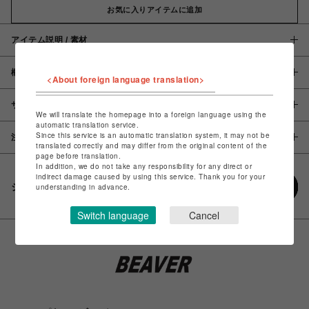
お気に入りアイテムに追加
アイテム説明 / 素材
概要
<About foreign language translation>
サイズ
We will translate the homepage into a foreign language using the
automatic translation service.
Since this service is an automatic translation system, it may not be
注意事項
translated correctly and may differ from the original content of the
page before translation.
In addition, we do not take any responsibility for any direct or
indirect damage caused by using this service. Thank you for your
シェアする
understanding in advance.
Switch language
Cancel