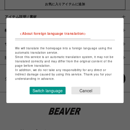
お気に入りアイテムに追加
アイテム説明 / 素材
概要
<About foreign language translation>
サイズ
We will translate the homepage into a foreign language using the
automatic translation service.
Since this service is an automatic translation system, it may not be
注意事項
translated correctly and may differ from the original content of the
page before translation.
In addition, we do not take any responsibility for any direct or
indirect damage caused by using this service. Thank you for your
シェアする
understanding in advance.
Switch language
Cancel