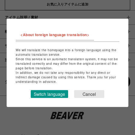
お気に入りアイテムに追加
アイテム説明 / 素材
概要
<About foreign language translation>
サイズ
We will translate the homepage into a foreign language using the
automatic translation service.
Since this service is an automatic translation system, it may not be
注意事項
translated correctly and may differ from the original content of the
page before translation.
In addition, we do not take any responsibility for any direct or
indirect damage caused by using this service. Thank you for your
シェアする
understanding in advance.
Switch language
Cancel