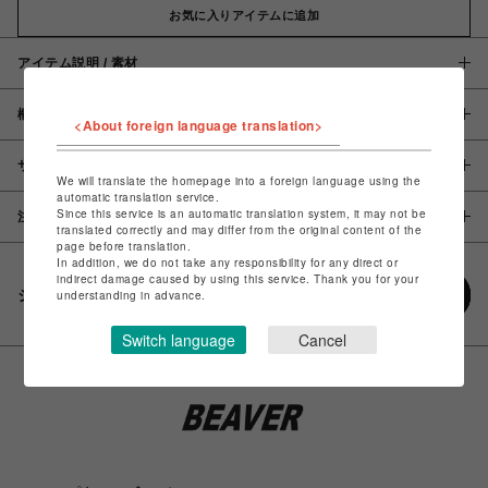
お気に入りアイテムに追加
アイテム説明 / 素材
概要
<About foreign language translation>
サイズ
We will translate the homepage into a foreign language using the
automatic translation service.
Since this service is an automatic translation system, it may not be
注意事項
translated correctly and may differ from the original content of the
page before translation.
In addition, we do not take any responsibility for any direct or
indirect damage caused by using this service. Thank you for your
シェアする
understanding in advance.
Switch language
Cancel