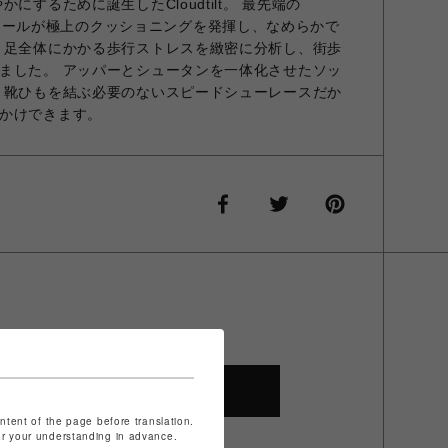
にするために誕生したCloudtilt。 最先端の
R)ミッドソールが極上のクッショニングを発揮し、なめらかで
 足全体にかかる歩行ストレスを緻密に分析し、街歩
ました。 アッパーとシュータンを一体化させたソッ
 靴ひもを結ぶ必要のないスピードシューレースだか
かけできます。
SHOP TOP
ontent of the page before translation.
for your understanding in advance.