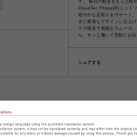
す。 毎日の動きをもっと軽やか
CloudTec Phase(
軽やかな足取りをサポート。
きに最適なデザインに仕上げ
クス構造で着脱がスムーズ。
ら、サッと履いて気軽にお出
シェアする
ショップ名
ビーバー
lation>
店舗名
池袋PARCO
a foreign language using the automatic translation service.
特定商取引法など法令に基づく表記は
こちら
anslation system, it may not be translated correctly and may differ from the original c
onsibility for any direct or indirect damage caused by using this service. Thank you 
ショップお問い合わせは
こちら