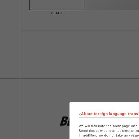
BLACK
<About foreign language trans
We will translate the homepage into 
Since this service is an automatic tr
In addition, we do not take any resp