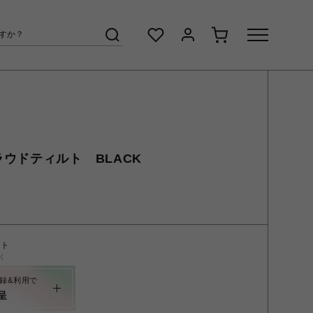
t クラウドティルト BLACK
ント
く
録&利用で
呈