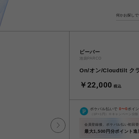
ビーバー
池袋PARCO
On/オン/Cloudtil
￥22,000
税込
ポケパル払いで
0
〜
0
ポイ
（1P=1円）※キャンペーン分除
会員登録後、ポケパル払い初回登
最大1,500円分ポイント進