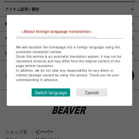
アイテム説明 / 素材
概要
<About foreign language translation>
サイズ
We will translate the homepage into a foreign language using the
automatic translation service.
注意事項
Since this service is an automatic translation system, it may not be
translated correctly and may differ from the original content of the
page before translation.
In addition, we do not take any responsibility for any direct or
シェアする
indirect damage caused by using this service. Thank you for your
understanding in advance.
Switch language
Cancel
ショップ名
ビーバー