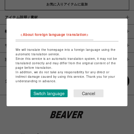
お気に入りアイテムに追加
アイテム説明 / 素材
概要
<About foreign language translation>
サイズ
We will translate the homepage into a foreign language using the
automatic translation service.
Since this service is an automatic translation system, it may not be
注意事項
translated correctly and may differ from the original content of the
page before translation.
In addition, we do not take any responsibility for any direct or
indirect damage caused by using this service. Thank you for your
シェアする
understanding in advance.
Switch language
Cancel