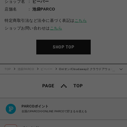
ショップ名
ビーバー
店舗名
池袋PARCO
特定商取引法など法令に基づく表記は
こちら
ショップお問い合わせは
こちら
SHOP TOP
TOP
池袋PARCO
ビーバー
On/オン/Cloudaway2 クラウドアウェイ2
…
Glacier
PARCOポイント
全国のPARCOやONLINE PARCOで貯まる＆使える