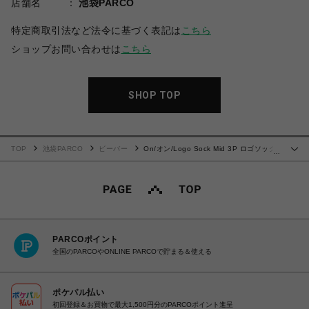
店舗名
池袋PARCO
特定商取引法など法令に基づく表記は
こちら
ショップお問い合わせは
こちら
SHOP TOP
TOP
池袋PARCO
ビーバー
On/オン/Logo Sock Mid 3P ロゴソック
…
スミッド
PARCOポイント
全国のPARCOやONLINE PARCOで貯まる＆使える
ポケパル払い
初回登録＆お買物で最大1,500円分のPARCOポイント進呈