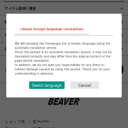
アイテム説明 / 素材
概要
<About foreign language translation>
サイズ
We will translate the homepage into a foreign language using the
automatic translation service.
注意事項
Since this service is an automatic translation system, it may not be
translated correctly and may differ from the original content of the
page before translation.
In addition, we do not take any responsibility for any direct or
シェアする
indirect damage caused by using this service. Thank you for your
understanding in advance.
Switch language
Cancel
ショップ名
ビーバー