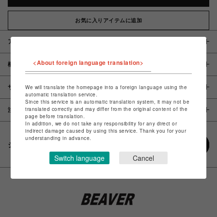
お気に入りアイテムに追加
アイテム説明 / 素材
<About foreign language translation>
概要
サイズ
We will translate the homepage into a foreign language using the
automatic translation service.
Since this service is an automatic translation system, it may not be
translated correctly and may differ from the original content of the
注意事項
page before translation.
In addition, we do not take any responsibility for any direct or
indirect damage caused by using this service. Thank you for your
understanding in advance.
シェアする
Switch language
Cancel