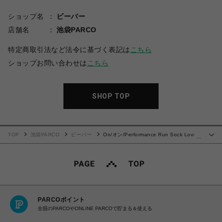
ショップ名
ビーバー
店舗名
池袋PARCO
特定商取引法など法令に基づく表記は
こちら
ショップお問い合わせは
こちら
SHOP TOP
TOP
池袋PARCO
ビーバー
On/オン/Performance Run Sock Low パ
…
フォーマンス ランソックス ロー
PARCOポイント
全国のPARCOやONLINE PARCOで貯まる＆使える