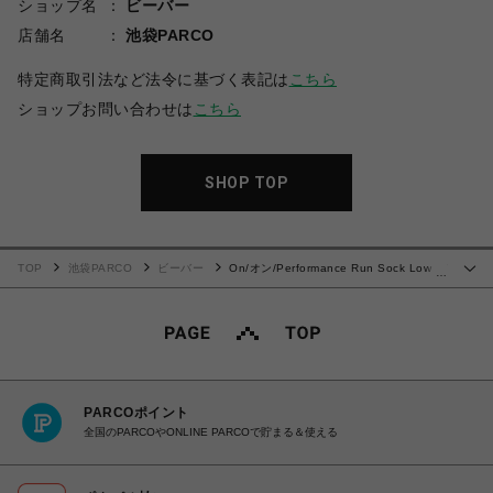
ショップ名
ビーバー
店舗名
池袋PARCO
特定商取引法など法令に基づく表記は
こちら
ショップお問い合わせは
こちら
SHOP TOP
TOP
池袋PARCO
ビーバー
On/オン/Performance Run Sock Low パ
…
フォーマンス ランソックス ロー
PARCOポイント
全国のPARCOやONLINE PARCOで貯まる＆使える