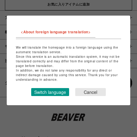
お気に入りアイテムに追加
アイテム説明 / 素材
<About foreign language translation>
概要
サイズ
We will translate the homepage into a foreign language using the
automatic translation service.
Since this service is an automatic translation system, it may not be
注意事項
translated correctly and may differ from the original content of the
page before translation.
In addition, we do not take any responsibility for any direct or
indirect damage caused by using this service. Thank you for your
understanding in advance.
シェアする
Switch language
Cancel