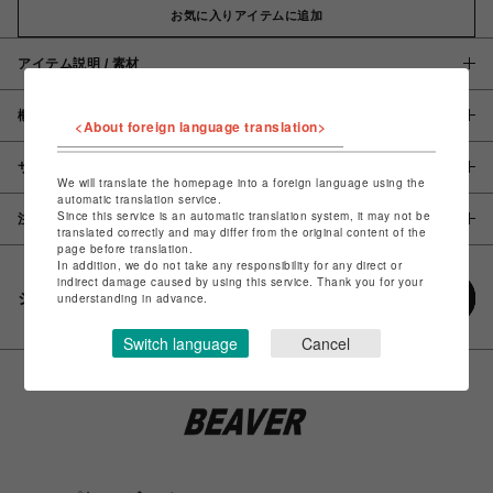
お気に入りアイテムに追加
アイテム説明 / 素材
概要
<About foreign language translation>
サイズ
We will translate the homepage into a foreign language using the
automatic translation service.
Since this service is an automatic translation system, it may not be
注意事項
translated correctly and may differ from the original content of the
page before translation.
In addition, we do not take any responsibility for any direct or
indirect damage caused by using this service. Thank you for your
シェアする
understanding in advance.
Switch language
Cancel