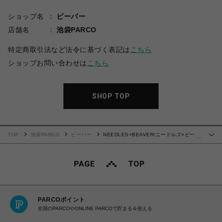
ショップ名
ビーバー
店舗名
池袋PARCO
特定商取引法など法令に基づく表記は
こちら
ショップお問い合わせは
こちら
SHOP TOP
TOP
池袋PARCO
ビーバー
NEEDLES×BEAVER/ニードルズ×ビーバ
…
ー/別注H.D. Track Pant - BDU -BLACK- ヒザデルトラックパンツ
PARCOポイント
全国のPARCOやONLINE PARCOで貯まる＆使える