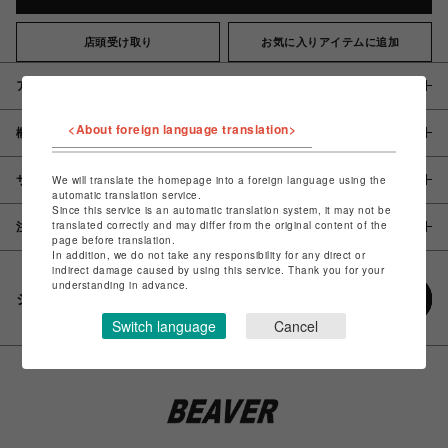
店頭受け取り
お気に入りアイテムに追加
アイテム説明 / 素材
<About foreign language translation>
概要
サイズ
We will translate the homepage into a foreign language using the
automatic translation service.
Since this service is an automatic translation system, it may not be
translated correctly and may differ from the original content of the
注意事項
page before translation.
In addition, we do not take any responsibility for any direct or
indirect damage caused by using this service. Thank you for your
understanding in advance.
シェアする
Switch language
Cancel