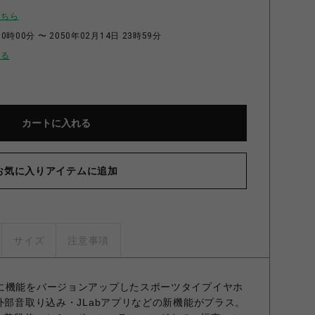
こちら
0時00分 〜 2050年02月14日 23時59分
せる
カートに入れる
お気に入りアイテムに追加
サイズ
注意事項
に機能をバージョンアップしたスポーツタイプイヤホ
外部音取り込み・JLabアプリなどの新機能がプラス。