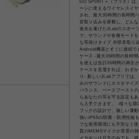
GO SPORT＋（プラス
ーンに使えるワイヤレスイヤ
され、最大35時間の長時間バ
音取り込みを搭載し、どんな
進化を遂げたJLabのスポーツ
で、サウンドや各種モードを
な耳掛けタイプ 外部音取り込
Android機器とすぐに接続でき
ケース -最大35時間の長時間
を使えば合計35時間の再生が可
ケースを充電すれば、わずか1
リ- 新しいJLabアプリで
みのサウンドにカスタマイズ
バランス、ベースブーストの
らあなたの耳を守る設定もあります
ら入手できます。 -様々な
フックの設計で、激しい運動
強いIP55の防塵・防滴性
フな使用環境にも不安なく使
質のMEMSマイクが背景の
イヤホンは片方のみでも、両