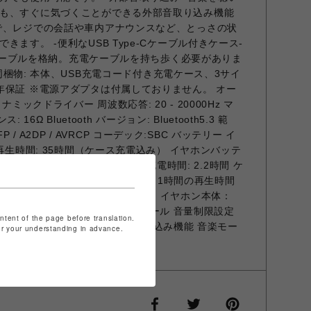
も、すぐに気づくことができる外部音取り込み機能
で、レジでの会話や車内アナウンスなど、とっさの状
ます。 -便利なUSB Type-Cケーブル付きケース-
-Cケーブルを格納。充電ケーブルを持ち歩く必要がありま
- 同梱物: 本体、USB充電コード付き充電ケース、3サイ
年保証 ※電源アダプタは付属しておりません。 オー
ミックドライバー 周波数応答: 20 - 20000Hz マ
 16Ω Bluetooth バージョン: Bluetooth5.3 範
FP / A2DP / AVRCP コーデック:SBC バッテリー イ
大再生時間: 35時間（ケース充電込み） イヤホンバッテ
テリー: 380mAh 充電 イヤホン充電時間: 2.2時間 ケ
: USB-C 急速充電: 10分の充電＝1時間の再生時間
 / 2年間保証 IP規格: IP55 重量: イヤホン本体：
g JLabアプリの機能 タッチコントロール 音量制限設定
ontent of the page before translation.
種のサウンドカスタマイズ調整 外部音取り込み機能 音楽モー
for your understanding in advance.