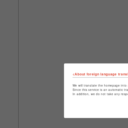
<About foreign language trans
We will translate the homepage into 
Since this service is an automatic tr
In addition, we do not take any resp