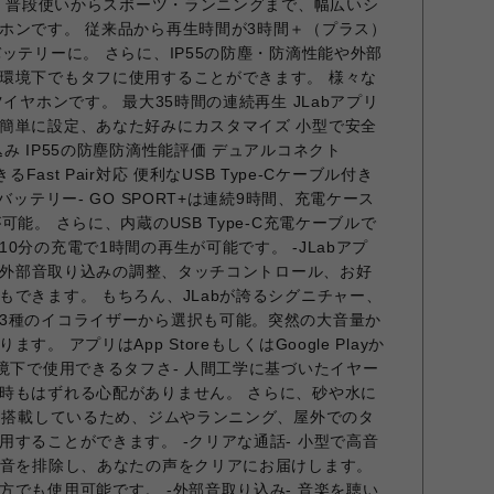
）は、普段使いからスポーツ・ランニングまで、幅広いシ
ホンです。 従来品から再生時間が3時間＋（プラス）
ッテリーに。 さらに、IP55の防塵・防滴性能や外部
環境下でもタフに使用することができます。 様々な
イヤホンです。 最大35時間の連続再生 JLabアプリ
簡単に設定、あなた好みにカスタマイズ 小型で安全
み IP55の防塵防滴性能評価 デュアルコネクト
るFast Pair対応 便利なUSB Type-Cケーブル付き
バッテリー- GO SPORT+は連続9時間、充電ケース
能。 さらに、内蔵のUSB Type-C充電ケーブルで
0分の充電で1時間の再生が可能です。 -JLabアプ
は、外部音取り込みの調整、タッチコントロール、お好
もできます。 もちろん、JLabが誇るシグニチャー、
3種のイコライザーから選択も可能。突然の大音量か
。 アプリはApp StoreもしくはGoogle Playか
環境下で使用できるタフさ- 人間工学に基づいたイヤー
時もはずれる心配がありません。 さらに、砂や水に
能も搭載しているため、ジムやランニング、屋外でのタ
用することができます。 -クリアな通話- 小型で高音
雑音を排除し、あなたの声をクリアにお届けします。
方でも使用可能です。 -外部音取り込み- 音楽を聴い