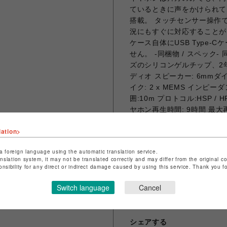
ているときに声をかけられて
搭載。 タッチセンサー操作
況にもすぐに対応することができ
ケース自体にUSB Type
せん。 -同梱物 / スペック
ズのシリコンゲルチップ、2
ディオ スピーカー: 6mmダイナ
イク: 2 x MEMS インピーダンス:
囲:10m プロトコル:HSP / H
ヤホン再生時間: 9時間 最
リー: 45mAh ケース充電バッ
lation>
ース充電時間: 2時間 充電方式
その他機能 保証: 30日品質保証
a foreign language using the automatic translation service.
6.2g｜ケース本体：45.1
anslation system, it may not be translated correctly and may differ from the original c
（85dB / 95dB） 3
onsibility for any direct or indirect damage caused by using this service. Thank you 
ド/映画モードの選択
Switch language
Cancel
シェアする