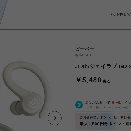
ビーバー
池袋PARCO
JLab/ジェイラブ GO
￥5,480
税込
ポケパル払いで
0
〜
0
ポイ
（1P=1円）※キャンペーン分除
会員登録後、ポケパル払い初回登
最大1,500円分ポイント進