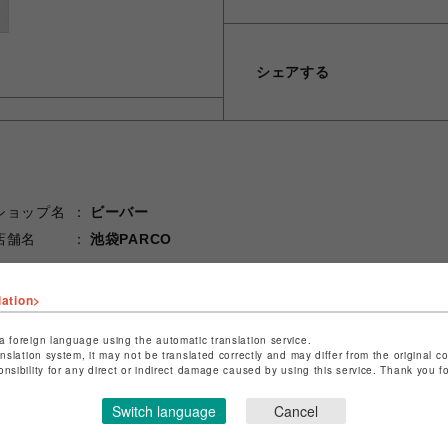
シェアする
ショップ名
ビーバー
店舗名
池袋PARCO
特定商取引法など法令に基づく表記は
こちら
lation>
ショップお問い合わせは
こちら
a foreign language using the automatic translation service.
anslation system, it may not be translated correctly and may differ from the original c
onsibility for any direct or indirect damage caused by using this service. Thank you 
Switch language
Cancel