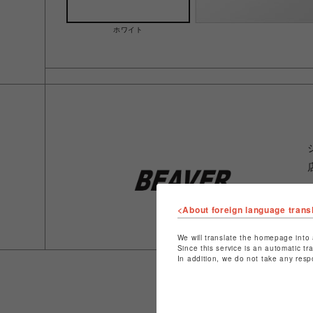
ホワイト
<About foreign language trans
We will translate the homepage into 
Since this service is an automatic tr
In addition, we do not take any resp