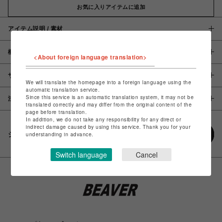
お気に入りアイテムに追加
アイテム説明 / 素材
概要
<About foreign language translation>
サイズ
We will translate the homepage into a foreign language using the
automatic translation service.
Since this service is an automatic translation system, it may not be
注意事項
translated correctly and may differ from the original content of the
page before translation.
In addition, we do not take any responsibility for any direct or
indirect damage caused by using this service. Thank you for your
シェアする
understanding in advance.
Switch language
Cancel