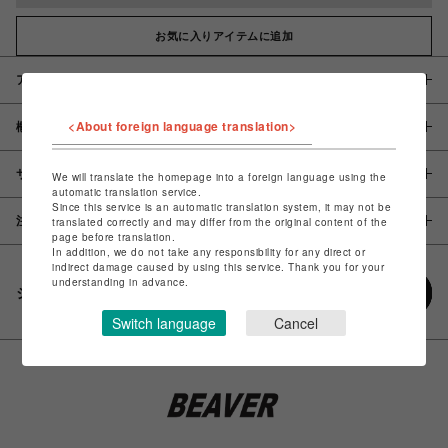
お気に入りアイテムに追加
アイテム説明 / 素材
<About foreign language translation>
概要
サイズ
We will translate the homepage into a foreign language using the
automatic translation service.
Since this service is an automatic translation system, it may not be
注意事項
translated correctly and may differ from the original content of the
page before translation.
In addition, we do not take any responsibility for any direct or
indirect damage caused by using this service. Thank you for your
understanding in advance.
シェアする
Switch language
Cancel