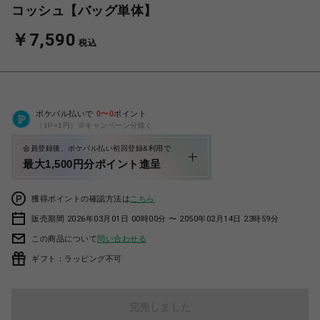
コッシュ【バッグ単体】
￥7,590
税込
ポケパル払いで
0
〜
0
ポイント
（1P=1円）※キャンペーン分除く
会員登録後、ポケパル払い初回登録&利用で
最大1,500円分ポイント進呈
獲得ポイントの確認方法は
こちら
販売期間 2026年03月01日 00時00分 〜 2050年02月14日 23時59分
この商品について
問い合わせる
ギフト：ラッピング不可
完売しました