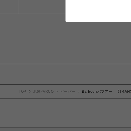
TOP
池袋PARCO
ビーバー
Barbour/バブアー 【TR