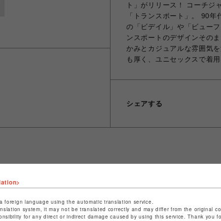
ト」がリリース！ コーチジ
「トランスポート」。 90
の「ビデイル」や「ビューフ
ンスポートのデザインそのま
かみとカジュアルな雰囲気を
も厚く、ユニセックスで着用
シェアする
ショップ名
ビーバー
lation>
店舗名
池袋PARCO
a foreign language using the automatic translation service.
特定商取引法など法令に基づく表記は
こちら
anslation system, it may not be translated correctly and may differ from the original c
onsibility for any direct or indirect damage caused by using this service. Thank you 
ショップお問い合わせは
こちら