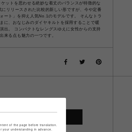
ャケットを思わせる絶妙な着丈のバランスが特徴的な
年代にリリースされた比較的新しい形ですが、今や定番
ォート」を抑え人気No.1のモデルです。 そんなトラ
まに、おなじみのダイヤキルトを採用することで暖
演出。 コンパクトなレングスゆえに女性からの支持
出来る点も魅力の一つです。
SHOP TOP
ontent of the page before translation.
for your understanding in advance.