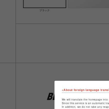
ブラック
<About foreign language trans
We will translate the homepage into 
Since this service is an automatic tr
In addition, we do not take any resp