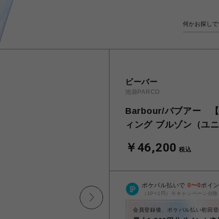
ビーバー
池袋PARCO
Barbour/バブアー 
ィング ブルゾン（ユニセ
￥46,200
税込
ポケパル払いで
0
〜
0
ポイ
（1P=1円）※キャンペーン分除
会員登録後、ポケパル払い初回登