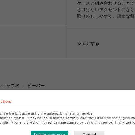
ケースと組み合わせることで、Pu
さりげないアクセントになりま
取り外ししやすく、頑丈な留
シェアする
ショップ名
ビーバー
店舗名
池袋PARCO
lation>
特定商取引法など法令に基づく表記は
こちら
a foreign language using the automatic translation service.
ショップお問い合わせは
こちら
anslation system, it may not be translated correctly and may differ from the original c
onsibility for any direct or indirect damage caused by using this service. Thank you 
Switch language
Cancel