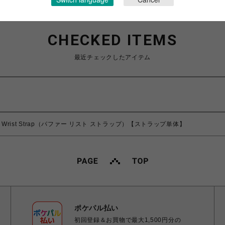
CHECKED ITEMS
最近チェックしたアイテム
ffer Wrist Strap（パファー リスト ストラップ）【ストラップ単体】
ポケパル払い
初回登録＆お買物で最大1,500円分の