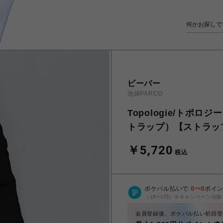
ビーバー
池袋PARCO
Topologie/トポロジー
トラップ）【ストラッ
￥5,720
税込
ポケパル払いで
0
〜
0
ポイ
（1P=1円）※キャンペーン分除
会員登録後、ポケパル払い初回登