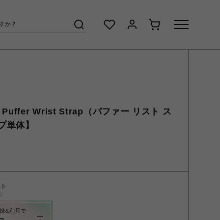
 Puffer Wrist Strap（パファー リスト ス
プ単体】
ント
く
録&利用で