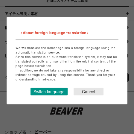
お気に入りアイテムに追加
アイテム説明 / 素材
概要
<About foreign language translation>
サイズ
We will translate the homepage into a foreign language using the
automatic translation service.
注意事項
Since this service is an automatic translation system, it may not be
translated correctly and may differ from the original content of the
page before translation.
In addition, we do not take any responsibility for any direct or
indirect damage caused by using this service. Thank you for your
シェアする
understanding in advance.
Switch language
Cancel
ショップ名
ビーバー